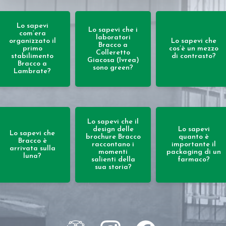
Lo sapevi
Lo sapevi che i
com’era
laboratori
organizzato il
Lo sapevi che
Bracco a
primo
cos’è un mezzo
Colleretto
stabilimento
di contrasto?
Giacosa (Ivrea)
Bracco a
sono green?
Lambrate?
Lo sapevi che il
design delle
Lo sapevi
Lo sapevi che
brochure Bracco
quanto è
Bracco è
raccontano i
importante il
arrivata sulla
momenti
packaging di un
luna?
salienti della
farmaco?
sua storia?